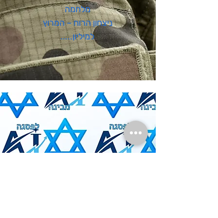
מלחמה
ניצחון הרוח – המרוץ
למיליון.....
A I
עצמאות, תקומה וגבורה
בשילוב