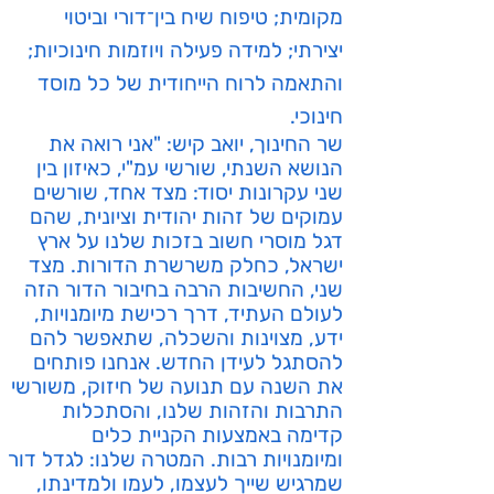
מקומית; טיפוח שיח בין־דורי וביטוי
יצירתי; למידה פעילה ויוזמות חינוכיות;
והתאמה לרוח הייחודית של כל מוסד
חינוכי.
שר החינוך, יואב קיש: "אני רואה את
הנושא השנתי, שורשי עמ"י, כאיזון בין
שני עקרונות יסוד: מצד אחד, שורשים
עמוקים של זהות יהודית וציונית, שהם
דגל מוסרי חשוב בזכות שלנו על ארץ
ישראל, כחלק משרשרת הדורות. מצד
שני, החשיבות הרבה בחיבור הדור הזה
לעולם העתיד, דרך רכישת מיומנויות,
ידע, מצוינות והשכלה, שתאפשר להם
להסתגל לעידן החדש. אנחנו פותחים
את השנה עם תנועה של חיזוק, משורשי
התרבות והזהות שלנו, והסתכלות
קדימה באמצעות הקניית כלים
ומיומנויות רבות. המטרה שלנו: לגדל דור
שמרגיש שייך לעצמו, לעמו ולמדינתו,