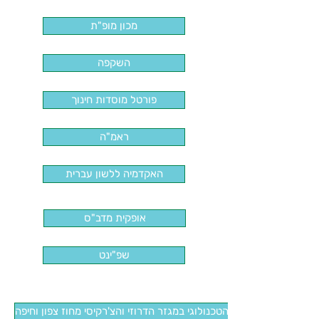
מכון מופ"ת
השקפה
פורטל מוסדות חינוך
ראמ"ה
האקדמיה ללשון עברית
אופקית מדב"ס
שפ"ינט
ח על החינוך המדעי והטכנולוגי במגזר הדרוזי והצ'רקיסי מחוז צפון וחיפה