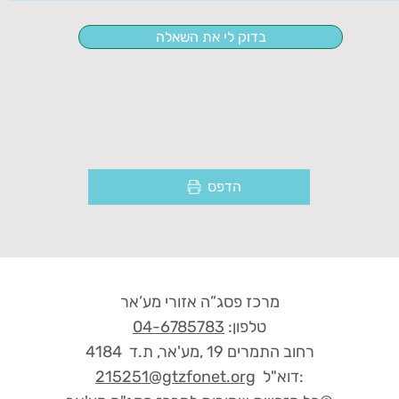
בדוק לי את השאלה
הדפס
מרכז פסג”ה אזורי מע’אר
טלפון:
04-6785783
רחוב התמרים 19 ,מע'אר, ת.ד 4184
דוא"ל:
215251@gtzfonet.org