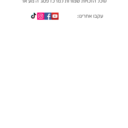
כל הזכויות שמורות למרכז פסג"ה מע'אר©
עקבו אחרינו: